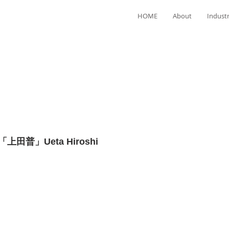
HOME
About
Industr
普」Ueta Hiroshi