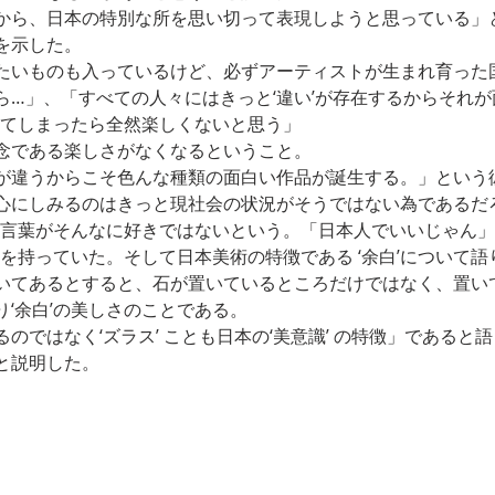
から、日本の特別な所を思い切って表現しようと思っている」
を示した。
たいものも入っているけど、必ずアーティストが生まれ育った
ら…」、「すべての人々にはきっと‘違い’が存在するからそれ
にしてしまったら全然楽しくないと思う」
念である楽しさがなくなるということ。
が違うからこそ色んな種類の面白い作品が誕生する。」という
心にしみるのはきっと現社会の状況がそうではない為であるだ
いう言葉がそんなに好きではないという。「日本人でいいじゃん
りを持っていた。そして日本美術の特徴である ‘余白’について
いてあるとすると、石が置いているところだけではなく、置い
‘余白’の美しさのことである。
のではなく‘ズラス’ ことも日本の‘美意識’ の特徴」であると
と説明した。