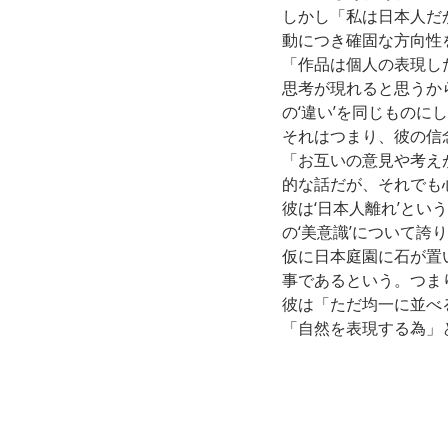
しかし「私は日本人だ
動につき確固な方向性
「作品は個人の表現し
思考が現れると思うか
の‘違い’を同じもの
それはつまり、彼の信
「お互いの意見や考え
的な話だが、それでも
彼は‘日本人離れ’と
の‘美意識’について誇
仮に日本庭園に石が置
事であるという。つまり
彼は「ただ均一に並べる
「自然を表現する為」