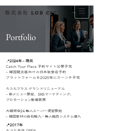
LOB CITY
株式会社
Portfolio
📍
2024年 – 現在
Catch Your Place 予約サイト公開予定
– 韓国観光客向けの日本飲食店予約
プラットフォームを2025年にローンチ予定
ろぶたプラス グランドリニューアル
– 新メニュー開発、SNSマーケティング、
プロモーション動画展開
大韓商会24 無人スーパー運営開始
– 韓国食材の自社輸入・無人販売システム導入
📍2017年
ろぶた本店 OPEN