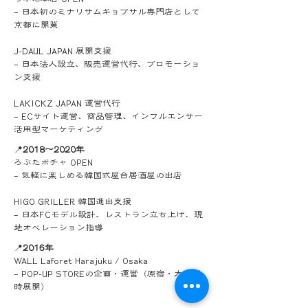
– 日本初のミナリサムギョプサル専門店として
京都に開業
J-DAUL JAPAN 展開支援
– 日本法人設立、販売運営代行、プロモーショ
ン支援
LAKICKZ JAPAN 運営代行
– ECサイト運営、商品管理、インフルエンサー
活用型マーケティング
📍
2018〜2020年
ろぶたポチャ OPEN
– 気軽に楽しめる韓国式屋台居酒屋の出店
HIGO GRILLER 韓国進出支援
– 日本FCモデル設計、レストラン立ち上げ、現
地オペレーション指導
📍
2016年
WALL Laforet Harajuku / Osaka
– POP-UP STOREの企画・運営
（原宿・大阪同
時展開）